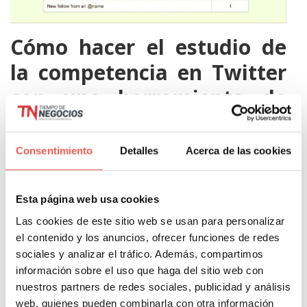
Cómo hacer el estudio de
la competencia en Twitter
con una herramienta de
pago
Consentimiento
Detalles
Acerca de las cookies
Puede que algunos os preguntéis, si ya me lo has
mostrado de forma gratuita, ¿por qué voy a pagar
Esta página web usa cookies
una herramienta para extraer estos datos?
Las cookies de este sitio web se usan para personalizar
Argumento mi respuesta:
el contenido y los anuncios, ofrecer funciones de redes
sociales y analizar el tráfico. Además, compartimos
Obtenemos datos más fiables
. Nunca lo al
información sobre el uso que haga del sitio web con
100% pero nos acercamos mucho más.
nuestros partners de redes sociales, publicidad y análisis
web, quienes pueden combinarla con otra información