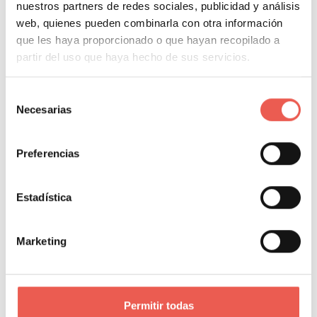
Girbau, Molins o Rosa Clará, y COO Fraccional
nuestros partners de redes sociales, publicidad y análisis
para pymes, startups y agencias. Ingeniero
web, quienes pueden combinarla con otra información
que les haya proporcionado o que hayan recopilado a
informático y fundador de Datapeek. Formador
partir del uso que haya hecho de sus servicios.
en escuelas de negocios y universidades como
INESDI, OBS, EAE y Tecnocampus.
Selección
PORTAL WEB
Necesarias
de
consentimiento
Preferencias
Estadística
Comparte donde quieras:
Marketing
Permitir todas