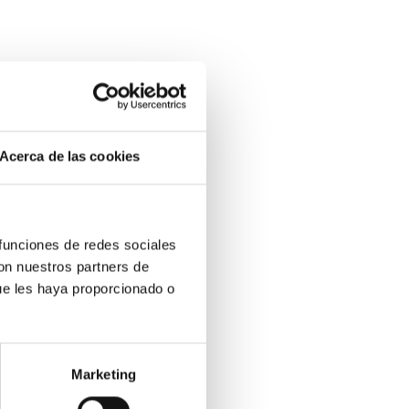
Acerca de las cookies
an
r otro
 funciones de redes sociales
con nuestros partners de
ue les haya proporcionado o
ante
Marketing