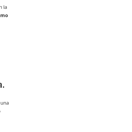
n la
ximo
a.
 una
o