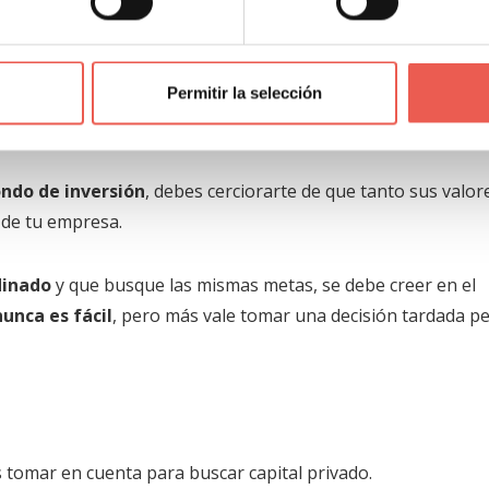
e tu empresa empaten con los d
Permitir la selección
ondo de inversión
, debes cerciorarte de que tanto sus valor
 de tu empresa.
dinado
y que busque las mismas metas, se debe creer en el
unca es fácil
, pero más vale tomar una decisión tardada p
tomar en cuenta para buscar capital privado.