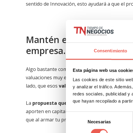
sentido de Innovación, esto ayudará a que el pr
Mantén el enfoque y sé o
empresa.
Consentimiento
Algo bastante común en este tipo de
negociaci
Esta página web usa cookie
valuaciones muy elevadas, hechas por «
experto
Las cookies de este sitio we
lado, que esos
valores
se manejen bajo estánda
y analizar el tráfico. Ademá
redes sociales, publicidad y
que hayan recopilado a parti
La
propuesta que hagas debe ser atractiva
, 
aporten en capital lo harán a cambio de un
porc
Selección
que al armar tu presentación no pierdas de vist
Necesarias
de
consentimiento