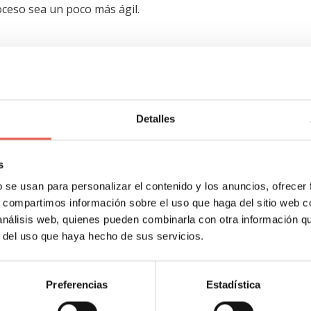
oceso sea un poco más ágil.
bjetivo con la valuación de tu
Detalles
ones
es que, quienes buscan la inversión de capital, present
s
s
» que realmente ni siquiera invertirán en su proyecto, o po
b se usan para personalizar el contenido y los anuncios, ofrecer
res estadounidenses.
s, compartimos información sobre el uso que haga del sitio web 
 análisis web, quienes pueden combinarla con otra información q
r del uso que haya hecho de sus servicios.
sin perder su objetividad, pues toma en cuenta que quienes
entaje de las acciones de tu empresa
, por eso, es import
a esta premisa.
Preferencias
Estadística