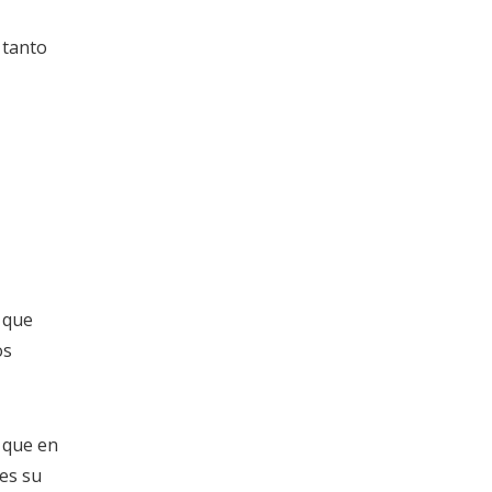
 tanto
 que
os
e que en
 es su