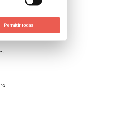
el
Permitir todas
es
ero