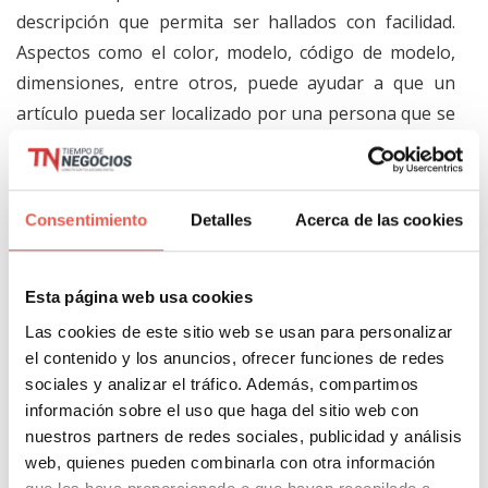
descripción que permita ser hallados con facilidad.
Aspectos como el color, modelo, código de modelo,
dimensiones, entre otros, puede ayudar a que un
artículo pueda ser localizado por una persona que se
encuentre revisando opciones ya sea directamente
en una tienda virtual de un comercio específico o en
los grandes sitios de comercio electrónico.
Consentimiento
Detalles
Acerca de las cookies
Asimismo, la optimización de los títulos, descripciones
y meta-descripciones para motores de búsqueda,
Esta página web usa cookies
puede ser una herramienta útil para que los
Las cookies de este sitio web se usan para personalizar
compradores que simplemente han decidido recurrir
el contenido y los anuncios, ofrecer funciones de redes
sociales y analizar el tráfico. Además, compartimos
a un buscador como el de Google para encontrar un
información sobre el uso que haga del sitio web con
artículo, puedan dar con la oferta que se tenga
nuestros partners de redes sociales, publicidad y análisis
disponible.
web, quienes pueden combinarla con otra información