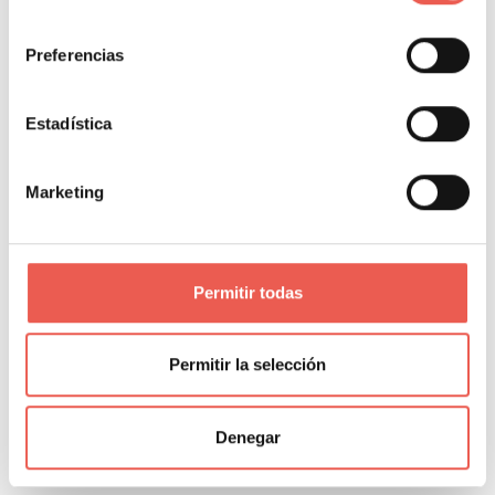
consentimiento
Aclara los derechos de autoría por participación
Preferencias
(por ejemplo, si se trata de un concurso de
fotografía, el participante debe saber que te
Estadística
otorga el derecho de usar la foto en tu
comercialización)
Marketing
Define y explica el método para seleccionar al
ganador
Permitir todas
En los concursos de Twitter es mejor tener toda la
información en tu web.
Permitir la selección
Siempre imparcial
Denegar