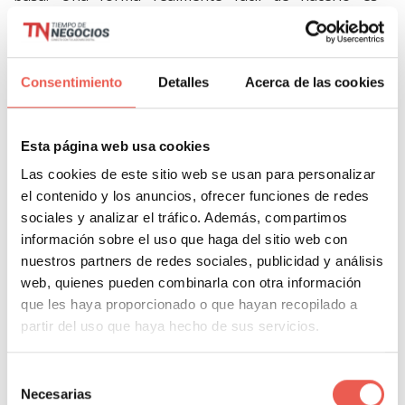
vincularlo en una nota aparte en tu web.
Debes asegurarte de que las reglas del concurso
Consentimiento
Detalles
Acerca de las cookies
sean claras desde el principio, no solo para
protegerte, sino para proteger a los seguidores que
Esta página web usa cookies
están participando en el concurso. Ten en cuenta las
siguientes prácticas cuando elabores las reglas:
Las cookies de este sitio web se usan para personalizar
el contenido y los anuncios, ofrecer funciones de redes
sociales y analizar el tráfico. Además, compartimos
Aclara que comprar del producto o servicio no
información sobre el uso que haga del sitio web con
aumenta la posibilidad de ganar el concurso
nuestros partners de redes sociales, publicidad y análisis
web, quienes pueden combinarla con otra información
Aclara la zona geográfica en la que se realiza el
que les haya proporcionado o que hayan recopilado a
concurso
partir del uso que haya hecho de sus servicios.
Define la fecha en la que se elegirá el ganador
Selección
Detalla los requisitos de elegibilidad.
Necesarias
de