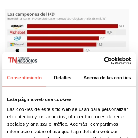
Consentimiento
Detalles
Acerca de las cookies
Esta página web usa cookies
Las cookies de este sitio web se usan para personalizar
Estas son empresas a las que tenemos que tener en
el contenido y los anuncios, ofrecer funciones de redes
la mira si queremos saber hacia dónde se mueven los
sociales y analizar el tráfico. Además, compartimos
mercados, porque en conclusión, las empresas de
información sobre el uso que haga del sitio web con
tecnología han tomado el control y no parecen