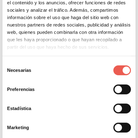
el contenido y los anuncios, ofrecer funciones de redes
simGEST ERP
, por ejemplo, facilita desde la gestión
sociales y analizar el tráfico. Además, compartimos
administrativa y comercial hasta las finanzas, logística
información sobre el uso que haga del sitio web con
y la distribución de productos como sillones, sofás,
nuestros partners de redes sociales, publicidad y análisis
rinconeras, entre otros. También se encarga de
web, quienes pueden combinarla con otra información
aspectos como el c
ontrol de la producción y los
que les haya proporcionado o que hayan recopilado a
partir del uso que haya hecho de sus servicios.
almacenes
.
Selección
ERP para la industria de la
Necesarias
de
construcción
consentimiento
En el sector de la construcción, la gestión de
Preferencias
proyectos, la asignación de recursos y la coordinación
de subcontratistas son aspectos críticos. Los ERP
Estadística
para esta industria permiten una planificación
eficiente, el seguimiento de costes y el manejo de
Marketing
documentos en proyectos de construcción de gran