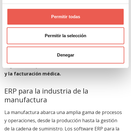
envergadura.
Permitir todas
ERP para el sector de la salud
El sector de la salud requiere un control estricto de
Permitir la selección
los registros médicos, la facturación precisa y el
cumplimiento de regulaciones de privacidad. Los ERP
Denegar
para este campo ofrecen soluciones específicas para
la
gestión de pacientes, la administración de citas
y la facturación médica.
ERP para la industria de la
manufactura
La manufactura abarca una amplia gama de procesos
y operaciones, desde la producción hasta la gestión
de la cadena de suministro. Los software ERP para la