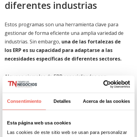
diferentes industrias
Estos programas son una herramienta clave para
gestionar de forma eficiente una amplia variedad de
industrias. Sin embargo,
una de las fortalezas de
los ERP es su capacidad para adaptarse a las
necesidades específicas de diferentes sectores.
Algunos ejemplos de ERP especializados son:
ERP para la industria de muebles y
Consentimiento
Detalles
Acerca de las cookies
tapizados
Esta industria presenta desafíos únicos debido a la
Esta página web usa cookies
naturaleza altamente personalizada y diversificada de
Las cookies de este sitio web se usan para personalizar
los productos. Un
ERP Muebles y Tapizados
como