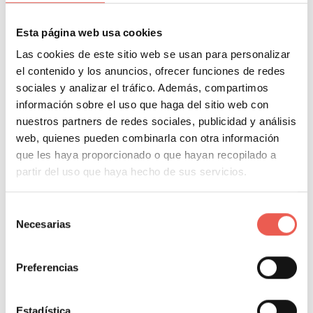
sea más correcto y se acerque más a la vida real, el
profesorado debe estar activo en el sector. El equipo
Esta página web usa cookies
debe estar compuesto por académicos, empresarios,
Las cookies de este sitio web se usan para personalizar
consultores y líderes empresariales.
el contenido y los anuncios, ofrecer funciones de redes
sociales y analizar el tráfico. Además, compartimos
información sobre el uso que haga del sitio web con
Se buscan perfiles de profesionales activos en los
nuestros partners de redes sociales, publicidad y análisis
negocios, es decir que trabajen actualmente en el
web, quienes pueden combinarla con otra información
sector empresarial o estén relacionados con las
que les haya proporcionado o que hayan recopilado a
materias que imparten. Estos profesionales serán
partir del uso que haya hecho de sus servicios.
capaces de transmitir su experiencia a los alumnos y
mostrar casos reales vividos.
Selección
Necesarias
de
6. Bolsa de trabajo y de
consentimiento
Preferencias
prácticas
Estadística