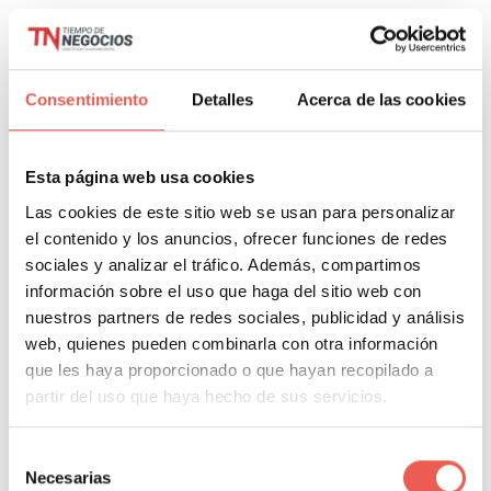
para el desarrollo de una estrategia B2B. Además de
tomar en cuenta esos lineamientos, hay elementos
que no puedes dejar de lado:
Consentimiento
Detalles
Acerca de las cookies
Mensajes de marca.
No puedes transmitir tu
mensaje de marca al mundo hasta que lo sepas tú
Esta página web usa cookies
mismo, eso es sólo sentido común. Así que para
Las cookies de este sitio web se usan para personalizar
muchas empresas B2B, el primer paso hacia el
el contenido y los anuncios, ofrecer funciones de redes
sociales y analizar el tráfico. Además, compartimos
desarrollo de una estrategia de marketing B2B es
información sobre el uso que haga del sitio web con
identificar y aclarar los mensajes clave basados ​​
nuestros partners de redes sociales, publicidad y análisis
en las prioridades de la marca y las necesidades
web, quienes pueden combinarla con otra información
de tus clientes. Después de haber identificado los
que les haya proporcionado o que hayan recopilado a
mensajes de marca más importantes, puedes
partir del uso que haya hecho de sus servicios.
comenzar a desarrollar estrategias para
alinearlos con varias audiencias y distribuirlos a
Selección
Necesarias
través de varios canales.
de