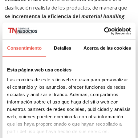
clasificación realista de los productos, de manera que
se incrementa la eficiencia del
material handling
.
Por todo esto, la necesidad de personal es mínima, lo
que se reduce el coste empresarial.
Consentimiento
Detalles
Acerca de las cookies
Si bien los códigos SKU aportan una mejora en la
optimización de los recursos de la empresa,
el
exceso de referencias no es la mejor opción
. Su
Esta página web usa cookies
racionalización debe realizarse bajo los parámetros
Las cookies de este sitio web se usan para personalizar
del principio de pareto: sustituyendo los productos
el contenido y los anuncios, ofrecer funciones de redes
con menor demanda por aquellos más exitosos de
sociales y analizar el tráfico. Además, compartimos
información sobre el uso que haga del sitio web con
forma metódica y precisa.
nuestros partners de redes sociales, publicidad y análisis
web, quienes pueden combinarla con otra información
Todo este análisis permite dilucidar que un buen uso
que les haya proporcionado o que hayan recopilado a
de los SKU permitirá que el usuario elija el producto
partir del uso que haya hecho de sus servicios.