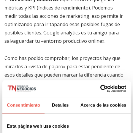
métricas y KPI (índices de rendimiento). Podemos
medir todas las acciones de marketing, eso permite ir
optimizando para ir tapando esas posibles fugas de
posibles clientes. Google analytics es tu amigo para
salvaguardar tu «entorno productivo online».
Como has podido comprobar, los proyectos hay que
mirarlos a «vista de pájaro» para estar pendiente de
esos detalles que pueden marcar la diferencia cuando
quieres incrementar tu cartera de clientes.
¿Consideras todas estas fases del marketing online?
Consentimiento
Detalles
Acerca de las cookies
me he dejado alguna? sobra alguna?
Las etapas del marketing
Esta página web usa cookies