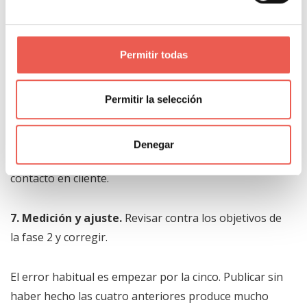
4. Estrategia y canales.
Dónde vas a estar y con qué
mensaje. Aquí se decide qué
no
se hace, que suele ser
Permitir todas
lo más difícil.
5. Contenidos y campañas.
La ejecución: lo que
Permitir la selección
publicas y lo que pagas.
Denegar
6. Conversión.
Convertir la visita en contacto y el
contacto en cliente.
7. Medición y ajuste.
Revisar contra los objetivos de
la fase 2 y corregir.
El error habitual es empezar por la cinco. Publicar sin
haber hecho las cuatro anteriores produce mucho