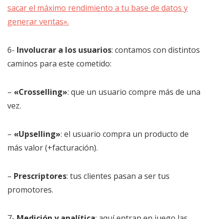
sacar el máximo rendimiento a tu base de datos y
generar ventas».
6-
Involucrar a los usuarios
: contamos con distintos
caminos para este cometido:
–
«Crosselling»
: que un usuario compre más de una
vez.
–
«Upselling»
: el usuario compra un producto de
más valor (+facturación).
–
Prescriptores
: tus clientes pasan a ser tus
promotores.
7-
Medición y analítica
: aquí entran en juego las