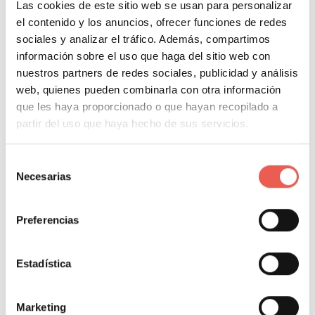
digital, en resumen
Las cookies de este sitio web se usan para personalizar
el contenido y los anuncios, ofrecer funciones de redes
sociales y analizar el tráfico. Además, compartimos
Si has llegado buscando las
etapas del marketing
información sobre el uso que haga del sitio web con
nuestros partners de redes sociales, publicidad y análisis
digital
o los
pasos del marketing online
, las siete
web, quienes pueden combinarla con otra información
fases de arriba son eso mismo. Este es el resumen
que les haya proporcionado o que hayan recopilado a
para tenerlo a mano:
partir del uso que haya hecho de sus servicios.
1. Análisis.
Dónde estás: tu web, tus datos, tu
Selección
competencia y tu mercado.
Necesarias
de
consentimiento
2. Objetivos.
Qué quieres conseguir, en cifras y con
Preferencias
fecha.
Estadística
3. Público.
A quién te diriges y qué problema le
resuelves.
Marketing