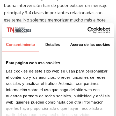
buena intervención han de poder extraer un mensaje
principal y 3-4 claves importantes relacionadas con
ese tema. No solemos memorizar mucho más a bote
pronto, así que si tu audiencia no se ha quedado con
eso es como si no hubieras hablado.
Consentimiento
Detalles
Acerca de las cookies
9-
Poca actitud y confianza en uno mismo
:
inseguridades, desinterés o una actitud altiva son
Esta página web usa cookies
algunos de los despropósitos que puedes adoptar
para ser una mal comunicador aventajado.
Las cookies de este sitio web se usan para personalizar
el contenido y los anuncios, ofrecer funciones de redes
sociales y analizar el tráfico. Además, compartimos
10-
Imponer antes que convencer
: como dirían
información sobre el uso que haga del sitio web con
algunos políticos: «quién se mueva no saldrá en la
nuestros partners de redes sociales, publicidad y análisis
foto», por lo tanto, impón tu criterio a todo aquel que
web, quienes pueden combinarla con otra información
ose cuestionar todo lo que digas. La argumentación
que les haya proporcionado o que hayan recopilado a
partir del uso que haya hecho de sus servicios.
sensata con las voces críticas son una perdida de