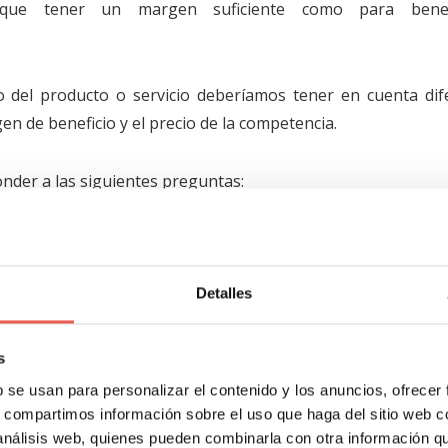
que tener un margen suficiente como para benefi
io del producto o servicio deberíamos tener en cuenta dif
en de beneficio y el precio de la competencia.
der a las siguientes preguntas:
icio?
vicio respecto al mercado?
Detalles
izada y para cuándo?
s
b se usan para personalizar el contenido y los anuncios, ofrecer
s, compartimos información sobre el uso que haga del sitio web 
(Place)
 análisis web, quienes pueden combinarla con otra información q