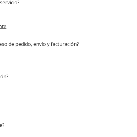
servicio?
nte
so de pedido, envío y facturación?
ión?
te?