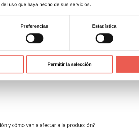
r del uso que haya hecho de sus servicios.
cto o servicio
, el cómo, es lo que se tratará en la ter
de venta y distribución, posiblemente no aplicables en to
Preferencias
Estadística
to o servicio?
Permitir la selección
ión y cómo van a afectar a la producción?