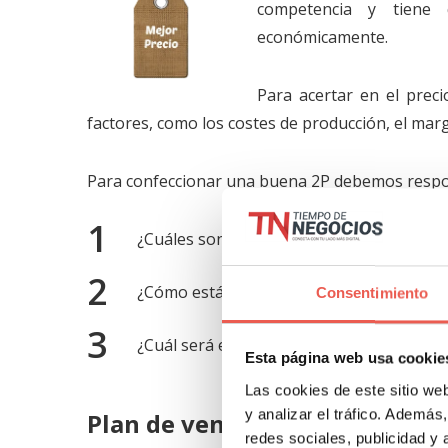
competencia y tiene 
económicamente.
Para acertar en el prec
factores, como los costes de producción, el marg
Para confeccionar una buena 2P debemos respon
¿Cuáles son los costes de producto o serv
¿Cómo está el precio de tu producto o ser
Consentimiento
¿Cuál será el retorno de la inversión real
Esta página web usa cookie
Las cookies de este sitio we
y analizar el tráfico. Ademá
Plan de ventas y distribución 
redes sociales, publicidad y