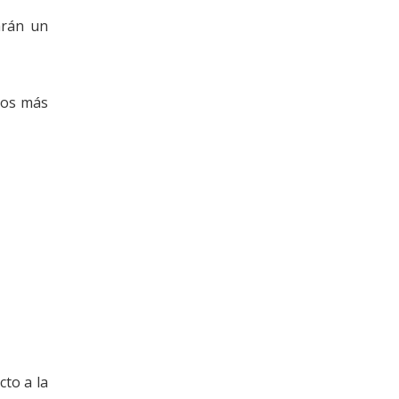
arán un
tos más
cto a la