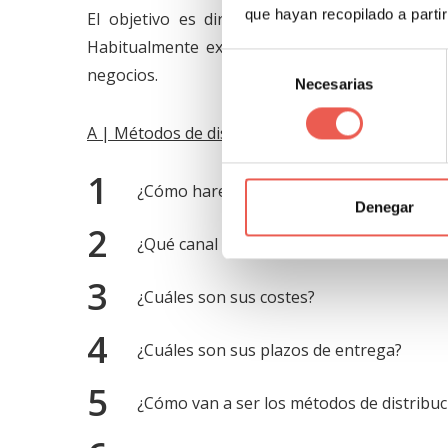
que hayan recopilado a parti
El objetivo es directamente
vender el produ
Habitualmente existen tres partes diferentes 
Selección
negocios.
Necesarias
de
consentimiento
A | Métodos de distribución
¿Cómo haremos llegar al cliente el produc
Denegar
¿Qué canal de distribución utilizaremos?
¿Cuáles son sus costes?
¿Cuáles son sus plazos de entrega?
¿Cómo van a ser los métodos de distribuc