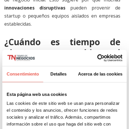
innovaciones disruptivas
pueden provenir de
startup o pequeños equipos aislados en empresas
establecidas.
¿Cuándo es tiempo de
plantearse un cambio en el
modelo de negocio?
Consentimiento
Detalles
Acerca de las cookies
Cambiar un modelo de negocio puede parecer muy
atractivo debido a los numerosos casos citados en
Esta página web usa cookies
libros de negocios y literatura. Los éxitos
Las cookies de este sitio web se usan para personalizar
significativos se atribuyen a la
innovación del
el contenido y los anuncios, ofrecer funciones de redes
modelo de negocio
, y todos queremos emular ese
sociales y analizar el tráfico. Además, compartimos
éxito. Un estudio de CEO Global de IBM proporciona
información sobre el uso que haga del sitio web con