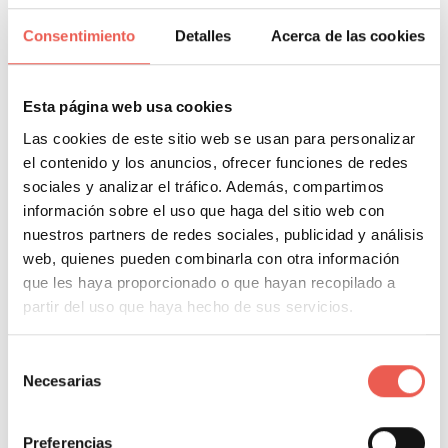
Creación de enlaces hacia
recursos adicionales
Consentimiento
Detalles
Acerca de las cookies
Esta página web usa cookies
Usualmente debería de agregarse enlaces –en forma
Las cookies de este sitio web se usan para personalizar
de textos ancla, botones o links- a fin de conducir a
el contenido y los anuncios, ofrecer funciones de redes
los usuarios hacia el sitio web de la marca, donde
sociales y analizar el tráfico. Además, compartimos
podrán conseguir mayor información sobre los
información sobre el uso que haga del sitio web con
productos e, inclusive, materializar la compra. En este
nuestros partners de redes sociales, publicidad y análisis
sentido, el impacto de un email que no genere tráfico
web, quienes pueden combinarla con otra información
que les haya proporcionado o que hayan recopilado a
es mucho más limitado que aquel que desemboca en
partir del uso que haya hecho de sus servicios.
una página con mayor información, permitiendo
además monitorear y generar registro de sus
Selección
búsquedas e intereses para permitir afinar aún mejor
Necesarias
de
la segmentación y personalización del contenido.
consentimiento
Preferencias