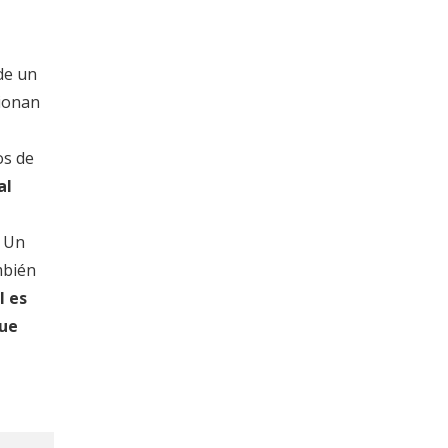
de un
cionan
os de
al
. Un
mbién
l es
que