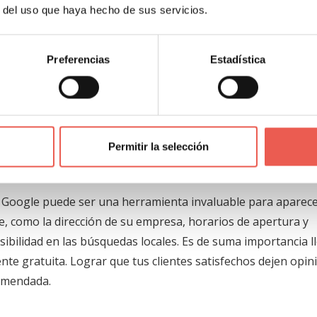
r del uso que haya hecho de sus servicios.
na determinada búsqueda, has logrado que Google te selec
aliosa y el % de posibilidad de que los usuarios accedan a 
Preferencias
Estadística
agmentos destacados, un consejo es estructurar tu contenido
tas de los usuarios.
Permitir la selección
esa de Google
 de Google puede ser una herramienta invaluable para aparec
e, como la dirección de su empresa, horarios de apertura y
sibilidad en las búsquedas locales. Es de suma importancia l
nte gratuita. Lograr que tus clientes satisfechos dejen opin
comendada.