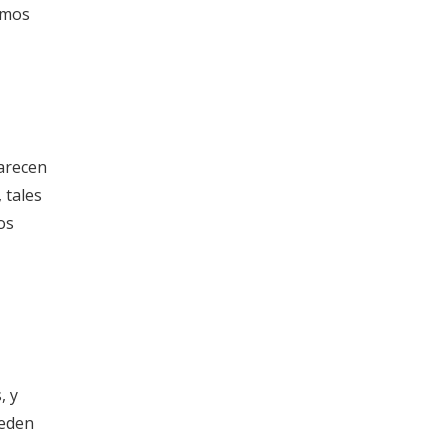
emos
parecen
 tales
os
, y
ueden