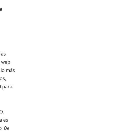
la
ras
s web
 lo más
os,
l para
O.
a es
o.
De