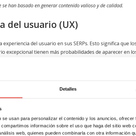
e se han basado en generar contenido valioso y de calidad.
a del usuario (UX)
xperiencia del usuario en sus SERPs. Esto significa que los
o excepcional tienen más probabilidades de aparecer en lo
e que su sitio web esté optimizado para la velocidad d
té adaptada para dispositivos móviles.
mentos destacados
Detalles
n conocidos como
«posición cero»,
son una forma de aparec
s
 ofrecen respuestas directas a las consultas de los usuarios
b se usan para personalizar el contenido y los anuncios, ofrecer
s, compartimos información sobre el uso que haga del sitio web 
 análisis web, quienes pueden combinarla con otra información q