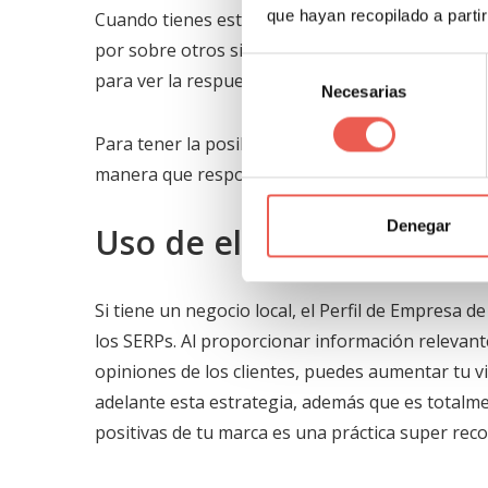
que hayan recopilado a parti
Cuando tienes este lugar preponderante para u
por sobre otros sitios web como respuesta más v
Selección
para ver la respuesta detallada es muy alto.
Necesarias
de
consentimiento
Para tener la posibilidad de aparecer en los fr
manera que responda directamente a las pregun
Denegar
Uso de el Perfil de Empr
Si tiene un negocio local, el Perfil de Empresa
los SERPs. Al proporcionar información relevant
opiniones de los clientes, puedes aumentar tu vi
adelante esta estrategia, además que es totalme
positivas de tu marca es una práctica super re