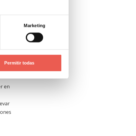
cione
tu web
Marketing
 de
Permitir todas
er en
levar
iones