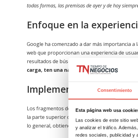
todas formas, las premisas de ayer y de hoy siempr
Enfoque en la experienci
Google ha comenzado a dar más importancia a la e
web que proporcionan una experiencia de usuari
resultados de búsqueda de Google.
Asegúrate d
carga, ten una navegación intuitiva y que es
Implementación de frag
Consentimiento
Los fragmentos destacados de Google, tambié
Esta página web usa cookie
la parte superior de los SERPs. Estos fragmentos
Las cookies de este sitio we
lo general, obtienen una mayor tasa de clics.
y analizar el tráfico. Ademá
redes sociales, publicidad y