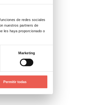
nte
 funciones de redes sociales
con nuestros partners de
ue les haya proporcionado o
cio de
Marketing
. En el
onga una
Permitir todas
as