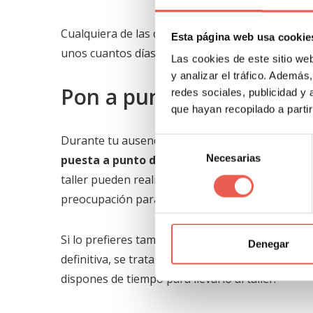
Cualquiera de las dos opciones resulta muy atrac
Esta página web usa cookie
unos cuantos días, ya que el precio por jornada
Las cookies de este sitio we
y analizar el tráfico. Ademá
Pon a punto tu vehículo 
redes sociales, publicidad y
que hayan recopilado a parti
Durante tu ausencia, y mientras el vehículo qu
Selección
Necesarias
puesta a punto del coche
. Es una manera de ap
de
consentimiento
taller pueden realizar labores de mantenimiento,
preocupación para ti.
Si lo prefieres también pueden hacer un
lavado 
Denegar
definitiva, se trata de una propuesta a tener en 
dispones de tiempo para llevarlo al taller.