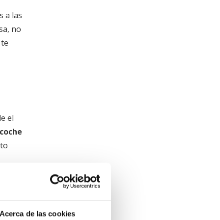
s a las
sa, no
 te
e el
 coche
ato
ble.
á de
Acerca de las cookies