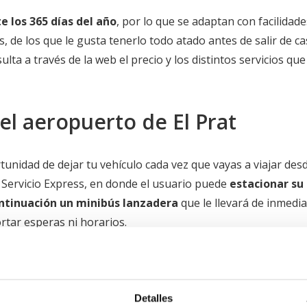
e los 365 días del año
, por lo que se adaptan con facilidade
s, de los que le gusta tenerlo todo atado antes de salir de ca
lta a través de la web el precio y los distintos servicios que
el aeropuerto de El Prat
unidad de dejar tu vehículo cada vez que vayas a viajar desd
 Servicio Express, en donde el usuario puede
estacionar su
ontinuación un minibús lanzadera
que le llevará de inmedi
ortar esperas ni horarios.
 Servicio Premium se presenta como la opción más aconseja
onde esperará un agente de la compañía
, que se encargar
Detalles
a la vuelta se lo entregará en el mismo punto.