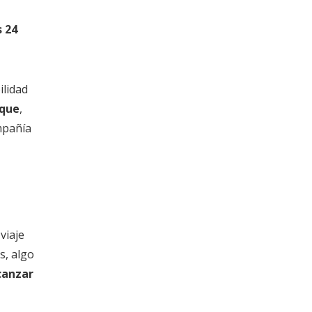
s 24
ilidad
rque
,
mpañía
viaje
s, algo
canzar