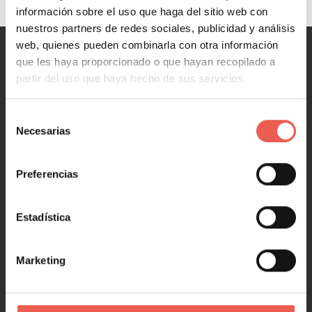
información sobre el uso que haga del sitio web con
nuestros partners de redes sociales, publicidad y análisis
web, quienes pueden combinarla con otra información
que les haya proporcionado o que hayan recopilado a
MARKETING
partir del uso que haya hecho de sus servicios.
Marketing y Ventas
Selección
Marketing digital
Necesarias
de
Redes Sociales
consentimiento
Marketing en 1 minuto
Preferencias
NEGOCIOS
Estadística
Negocios y Empresa
Emprendimiento y Startups
Marketing
Tecnología