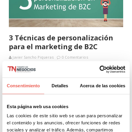
3 Técnicas de personalización
para el marketing de B2C
Javier Sancho Piqueras
0 Comentarios
Apuesto a que como un especialista de marketing de B2C,
has estado viendo artículos sobre tácticas de
personalización de B2C y del éxito pop-up en todas partes.
Consentimiento
Detalles
Acerca de las cookies
Esto es por
Leer más
Esta página web usa cookies
Las cookies de este sitio web se usan para personalizar
el contenido y los anuncios, ofrecer funciones de redes
sociales y analizar el tráfico. Además, compartimos