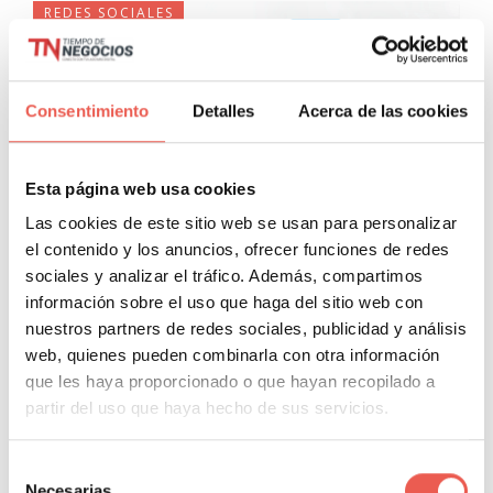
REDES SOCIALES
Consentimiento
Detalles
Acerca de las cookies
Esta página web usa cookies
Las cookies de este sitio web se usan para personalizar
Cómo crear chatbot en
el contenido y los anuncios, ofrecer funciones de redes
sociales y analizar el tráfico. Además, compartimos
Facebook: guia
información sobre el uso que haga del sitio web con
Redes sociales
nuestros partners de redes sociales, publicidad y análisis
web, quienes pueden combinarla con otra información
Javier Sancho Piqueras
1 Comentario
que les haya proporcionado o que hayan recopilado a
¿Has oído hablar sobre los chatbots de Facebook? Lo más
partir del uso que haya hecho de sus servicios.
seguro es que sí. Por algo el algoritmo del SEO te trajo a
este artículo, ¿no? En los últimos años,
Selección
Necesarias