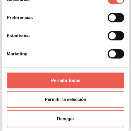
de
Leer más
consentimiento
Preferencias
REDES SOCIALES
Estadística
Marketing
Permitir todas
Cómo ganar dinero en redes
sociales
Permitir la selección
Redes sociales
Javier Sancho Piqueras
0 Comentarios
Denegar
Las redes sociales se han convertido en los últimos años