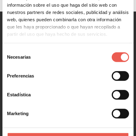
información sobre el uso que haga del sitio web con
nuestros partners de redes sociales, publicidad y análisis
web, quienes pueden combinarla con otra información
que les haya proporcionado o que hayan recopilado a
MARKETING
partir del uso que haya hecho de sus servicios.
Marketing y Ventas
Selección
Marketing digital
Necesarias
de
Redes Sociales
consentimiento
Marketing en 1 minuto
Preferencias
NEGOCIOS
Estadística
Negocios y Empresa
Emprendimiento y Startups
Marketing
Tecnología