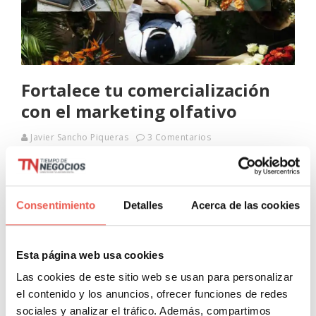
Fortalece tu comercialización
con el marketing olfativo
Javier Sancho Piqueras
3 Comentarios
¿Te has encontrado alguna vez en una situación en la que
las fragancias del ambiente despiertan tu atención y evocan
recuerdos agradables? Caminando por alguna calle
Consentimiento
Detalles
Acerca de las cookies
comercial, ¿has sentido el
Leer más
Esta página web usa cookies
Las cookies de este sitio web se usan para personalizar
el contenido y los anuncios, ofrecer funciones de redes
sociales y analizar el tráfico. Además, compartimos