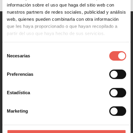
información sobre el uso que haga del sitio web con
nuestros partners de redes sociales, publicidad y análisis
web, quienes pueden combinarla con otra información
que les haya proporcionado o que hayan recopilado a
MARKETING
partir del uso que haya hecho de sus servicios.
Marketing y Ventas
Selección
Marketing digital
Necesarias
de
Redes Sociales
consentimiento
Marketing en 1 minuto
Preferencias
NEGOCIOS
Estadística
Negocios y Empresa
Emprendimiento y Startups
Marketing
Tecnología