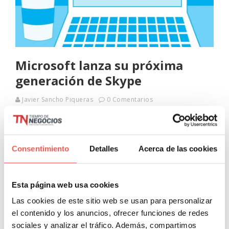
Microsoft lanza su próxima
generación de Skype
Javier Sancho Piqueras
0 Comentarios
Microsoft ha anunciado el rediseño de su servicio de
comunicaciones Skype, en lo que catalogó entonces como
la “próxima generación” de su plataforma. Aquel impulso no
Consentimiento
Detalles
Acerca de las cookies
cuajó: Microsoft acabó cerrando
Leer más
Esta página web usa cookies
Las cookies de este sitio web se usan para personalizar
el contenido y los anuncios, ofrecer funciones de redes
sociales y analizar el tráfico. Además, compartimos