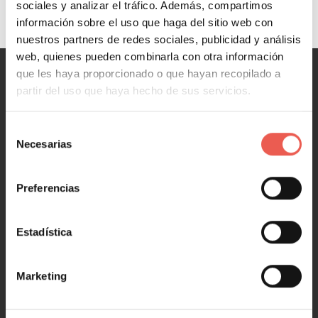
sociales y analizar el tráfico. Además, compartimos
información sobre el uso que haga del sitio web con
nuestros partners de redes sociales, publicidad y análisis
web, quienes pueden combinarla con otra información
que les haya proporcionado o que hayan recopilado a
partir del uso que haya hecho de sus servicios.
MARKETING
Marketing y Ventas
Selección
Marketing digital
Necesarias
de
Redes Sociales
consentimiento
Marketing en 1 minuto
Preferencias
Estadística
NEGOCIOS
Negocios y Empresa
Marketing
Emprendimiento y Startups
Tecnología