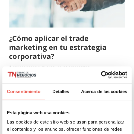
¿Cómo aplicar el trade
marketing en tu estrategia
corporativa?
Javier Sancho Piqueras
0 Comentarios
Las empresas conocen acerca de la importancia del
marketing para los consumidores. Después de todo, si el
Consentimiento
Detalles
Acerca de las cookies
público consumidor no sabe que un producto existe, no
habrá demanda en el
Esta página web usa cookies
Leer más
Las cookies de este sitio web se usan para personalizar
el contenido y los anuncios, ofrecer funciones de redes