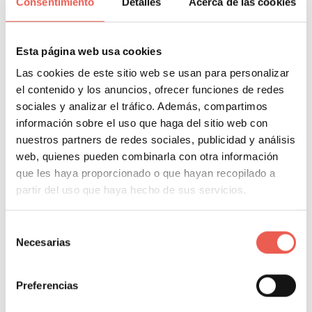
Consentimiento
Detalles
Acerca de las cookies
Esta página web usa cookies
Esto quiere decir que tu trabajo no termina cuando
Las cookies de este sitio web se usan para personalizar
haces una publicación, todo lo contrario. Debes
el contenido y los anuncios, ofrecer funciones de redes
sociales y analizar el tráfico. Además, compartimos
empezar a participar en las interacciones de tu
información sobre el uso que haga del sitio web con
publicación y generar conversaciones para conectar
nuestros partners de redes sociales, publicidad y análisis
con tu audiencia.
web, quienes pueden combinarla con otra información
que les haya proporcionado o que hayan recopilado a
partir del uso que haya hecho de sus servicios.
Quizás si tienes demasiados seguidores sea
Selección
Necesarias
de
imposible seguirle el rastro a todo, pero igual debes
consentimiento
dedicar algo de tiempo a responder comentarios,
mensajes directos o incluso interactuar dando likes y
Preferencias
dejando tus propios comentarios en publicaciones de