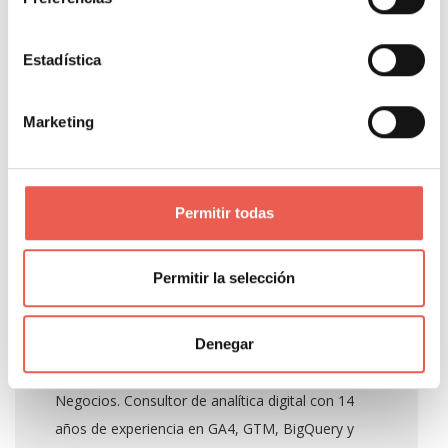
Elden Ring
God of War: Ragnarok
Estadística
Juegos online
Marketing
About Author
Permitir todas
Javier Sancho Piqueras
Permitir la selección
Denegar
Propietario y responsable editorial de Tiempo de
Negocios. Consultor de analítica digital con 14
años de experiencia en GA4, GTM, BigQuery y