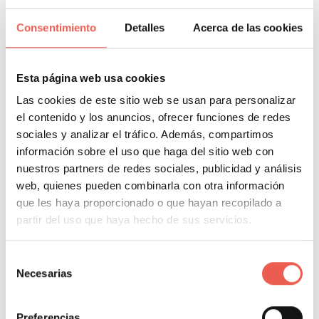
animación en Netflix,
Arcane
, con fenomenal
Consentimiento
Detalles
Acerca de las cookies
aceptación del público. De este modo, aficionados y
ajenos pueden conocer los orígenes de algunos de
los personajes más icónicos a la vez que refuerzan la
Esta página web usa cookies
imagen de su marca.
Las cookies de este sitio web se usan para personalizar
el contenido y los anuncios, ofrecer funciones de redes
Sin duda, el mundo de los videojuegos presenta un
sociales y analizar el tráfico. Además, compartimos
información sobre el uso que haga del sitio web con
sinfín de campañas publicitarias que se adaptan a
nuestros partners de redes sociales, publicidad y análisis
cada país, valiéndose de las redes sociales como
web, quienes pueden combinarla con otra información
medio de difusión. Una industria que cada año genera
que les haya proporcionado o que hayan recopilado a
más ingresos y donde la publicidad desborda
partir del uso que haya hecho de sus servicios.
originalidad.
Selección
Necesarias
de
consentimiento
ÍNDICE DEL CONTENIDO
Preferencias