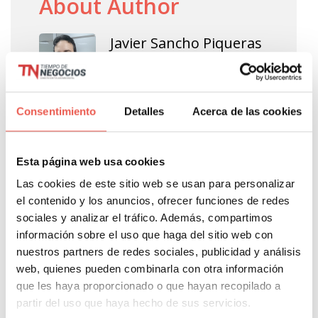
About Author
Javier Sancho Piqueras
Consentimiento
Detalles
Acerca de las cookies
Propietario y responsable editorial de Tiempo de
Negocios. Consultor de analítica digital con 14
años de experiencia en GA4, GTM, BigQuery y
Esta página web usa cookies
Looker Studio para empresas como Salvat,
Las cookies de este sitio web se usan para personalizar
Girbau, Molins o Rosa Clará, y COO Fraccional
el contenido y los anuncios, ofrecer funciones de redes
para pymes, startups y agencias. Ingeniero
sociales y analizar el tráfico. Además, compartimos
informático y fundador de Datapeek. Formador
información sobre el uso que haga del sitio web con
nuestros partners de redes sociales, publicidad y análisis
en escuelas de negocios y universidades como
web, quienes pueden combinarla con otra información
INESDI, OBS, EAE y Tecnocampus.
que les haya proporcionado o que hayan recopilado a
PORTAL WEB
partir del uso que haya hecho de sus servicios.