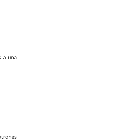
k a una
atrones