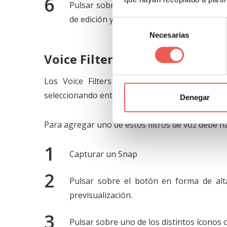
Pulsar sobre el botón con las tijeras cu
de edición y publicar el Snap.
Selección
Necesarias
de
consentimiento
Voice Filters
Los Voice Filters (Filtros de Voz) permitir
seleccionando entre varias opciones para agreg
Denegar
Para agregar uno de estos filtros de voz debe ha
Capturar un Snap
Pulsar sobre el botón en forma de alta
previsualización.
Pulsar sobre uno de los distintos íconos co