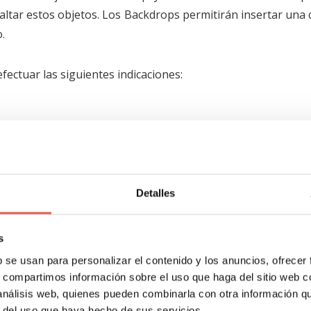
resaltar estos objetos. Los Backdrops permitirán insertar una
.
fectuar las siguientes indicaciones:
ulsarse sobre el botón en forma de tijeras.
s al final de la lista de opciones que se desplegará.
Detalles
y que se mantendrá frente al Backdrop.
s
era aplicar sobre el fondo de la imagen, de entre las o
b se usan para personalizar el contenido y los anuncios, ofrecer
s, compartimos información sobre el uso que haga del sitio web 
ue aparecerá a la derecha de la pantalla.
 análisis web, quienes pueden combinarla con otra información q
r del uso que haya hecho de sus servicios.