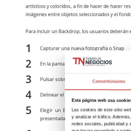
artísticos y coloridos, a fin de hacer de hacer 
imágenes entre objetos seleccionados y el fondo
Para incluir un Backdrop, los usuarios deberán e
Capturar una nueva fotografía o Snap
En la pantalla de previsualización, debe p
Pulsar sobre el botón con líneas diagonale
Consentimiento
Delinear el objeto que se desee resaltar 
Esta página web usa cookie
Elegir un Backdrop o efecto que se qui
Las cookies de este sitio we
y analizar el tráfico. Ademá
presentadas en la barra de alternativas q
redes sociales, publicidad y
que hayan recopilado a parti