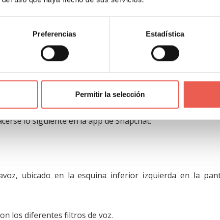
ando se esté conforme con el resultado para regresar a la p
Preferencias
Estadística
án a los usuarios alterar el sonido de sus voces en su
ar un nuevo estilo o algo de humor a sus publicaciones.
Permitir la selección
cerse lo siguiente en la app de Snapchat:
voz, ubicado en la esquina inferior izquierda en la pant
n los diferentes filtros de voz.