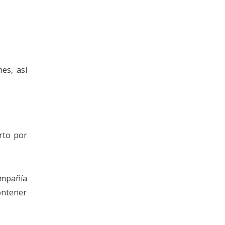
es, así
erto por
ompañía
ontener