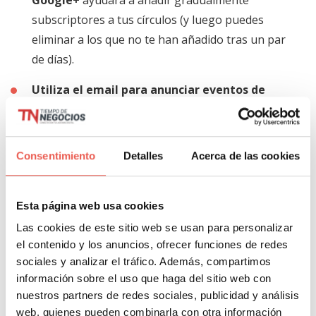
subscriptores a tus círculos (y luego puedes
eliminar a los que no te han añadido tras un par
de días).
Utiliza el email para anunciar eventos de
medios sociales especiales
: los eventos son una
gran manera de hacer crecer la presencia de
marca en los medios sociales. Ayudan a conectar
Consentimiento
Detalles
Acerca de las cookies
con los clientes y posibles clientes, aumentar tu
autoridad, construir relaciones y promover tu
Esta página web usa cookies
marca.
Las cookies de este sitio web se usan para personalizar
Asegúrate de que tu equipo tiene enlaces a
el contenido y los anuncios, ofrecer funciones de redes
los perfiles de medios sociales
de la compañía
sociales y analizar el tráfico. Además, compartimos
en sus firmas.
información sobre el uso que haga del sitio web con
nuestros partners de redes sociales, publicidad y análisis
web, quienes pueden combinarla con otra información