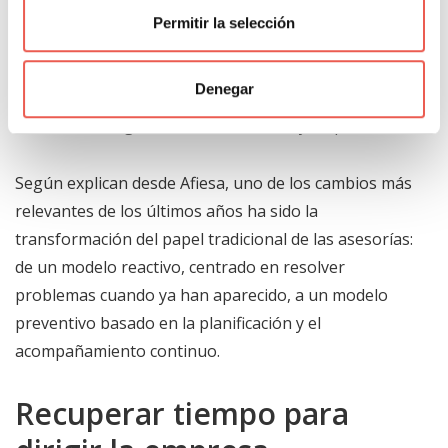
Permitir la selección
En este ámbito trabajan despachos especializados
como
Afiesa
, ubicado en Inca, que acompaña a
Denegar
empresas y profesionales de distintos sectores de
Mallorca en la gestión contable, fiscal y empresarial.
Según explican desde Afiesa, uno de los cambios más
relevantes de los últimos años ha sido la
transformación del papel tradicional de las asesorías:
de un modelo reactivo, centrado en resolver
problemas cuando ya han aparecido, a un modelo
preventivo basado en la planificación y el
acompañamiento continuo.
Recuperar tiempo para