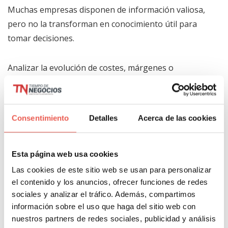
Muchas empresas disponen de información valiosa,
pero no la transforman en conocimiento útil para
tomar decisiones.
Analizar la evolución de costes, márgenes o
rentabilidad permite detectar problemas antes de
que afecten a la estabilidad financiera del negocio.
Consentimiento
Detalles
Acerca de las cookies
La resolución de incidencias
administrativas
Esta página web usa cookies
Pequeños problemas cotidianos terminan generando
Las cookies de este sitio web se usan para personalizar
interrupciones constantes que reducen la
el contenido y los anuncios, ofrecer funciones de redes
productividad y desvían la atención de cuestiones
sociales y analizar el tráfico. Además, compartimos
realmente estratégicas.
información sobre el uso que haga del sitio web con
nuestros partners de redes sociales, publicidad y análisis