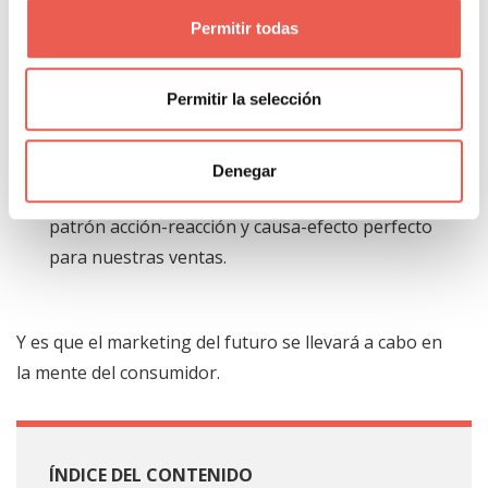
Neuromarketing son bastante más tangibles que
Permitir todas
los del marketing tradicional.
Nos permite saber con más ciencia cierta las
Permitir la selección
necesidades reales de los consumidores. De esa
manera las podemos cubrir rápidamente.
Denegar
Con él podemos crear campañas que sigan el
patrón acción-reacción y causa-efecto perfecto
para nuestras ventas.
Y es que el marketing del futuro se llevará a cabo en
la mente del consumidor.
ÍNDICE DEL CONTENIDO