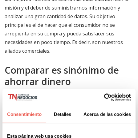
misión y el deber de suministrarnos información y
analizar una gran cantidad de datos. Su objetivo
principal es el de hacer que el consumidor no se
arrepienta en su compra y pueda satisfacer sus
necesidades en poco tiempo. Es decir, son nuestros
aliados comerciales.
Comparar es sinónimo de
ahorrar dinero
Ahora que ya sabes que puedes comparar todo tipo
de ofertas sin la necesidad de moverte de tu casa, no
Consentimiento
Detalles
Acerca de las cookies
te cuesta nada tomarte unos pocos minutos para
comprobar qué propuesta es la que mejor se adapta
a tus características y necesidades. Todo esto, te
Esta página web usa cookies