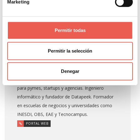
Marketing
Javier Sancho Piqueras
Permitir todas
Propietario y responsable editorial de Tiempo de
Permitir la selección
Negocios. Consultor de analítica digital con 14
años de experiencia en GA4, GTM, BigQuery y
Looker Studio para empresas como Salvat,
Denegar
Girbau, Molins o Rosa Clará, y COO Fraccional
para pymes, startups y agencias. Ingeniero
informático y fundador de Datapeek. Formador
en escuelas de negocios y universidades como
INESDI, OBS, EAE y Tecnocampus.
PORTAL WEB