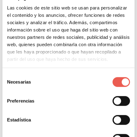
permitirá tener un ahorro anual que tu bolsillo
Las cookies de este sitio web se usan para personalizar
notará, de ahí la importancia de
saber cómo
el contenido y los anuncios, ofrecer funciones de redes
comparar
.
sociales y analizar el tráfico. Además, compartimos
información sobre el uso que haga del sitio web con
nuestros partners de redes sociales, publicidad y análisis
web, quienes pueden combinarla con otra información
ÍNDICE DEL CONTENIDO
que les haya proporcionado o que hayan recopilado a
partir del uso que haya hecho de sus servicios.
Comparar antes de realizar una compra y su
importancia para el consumidor
Selección
Comparando en el mundo electrónico
Necesarias
de
Comparar es sinónimo de ahorrar dinero
consentimiento
Preferencias
Estadística
About Author