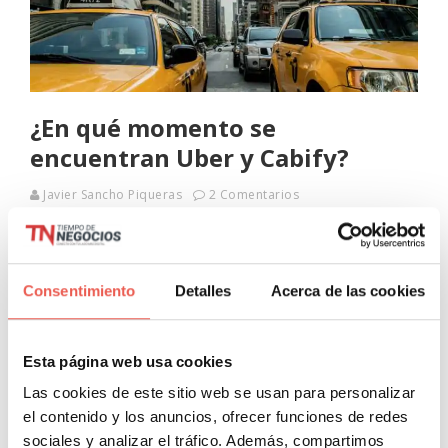
¿En qué momento se
encuentran Uber y Cabify?
Javier Sancho Piqueras
2 Comentarios
Los modelos de negocios digitales innovadores, basados
en consumos colaborativos, han revolucionado el mundo
tal y como lo conocíamos. ¿Alguna vez, hace unos 5 años,
Consentimiento
Detalles
Acerca de las cookies
habrías pensado en quedarte en
Leer más
Esta página web usa cookies
Las cookies de este sitio web se usan para personalizar
el contenido y los anuncios, ofrecer funciones de redes
sociales y analizar el tráfico. Además, compartimos