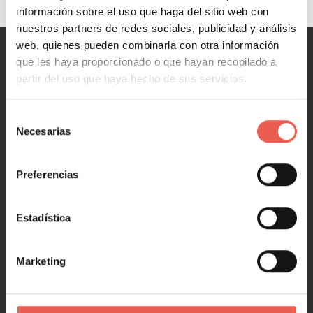
información sobre el uso que haga del sitio web con
nuestros partners de redes sociales, publicidad y análisis
web, quienes pueden combinarla con otra información
que les haya proporcionado o que hayan recopilado a
MARKETING
partir del uso que haya hecho de sus servicios.
Marketing y Ventas
Selección
Marketing digital
Necesarias
de
Redes Sociales
consentimiento
Marketing en 1 minuto
Preferencias
NEGOCIOS
Estadística
Negocios y Empresa
Emprendimiento y Startups
Marketing
Tecnología