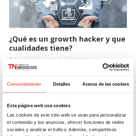
¿Qué es un growth hacker y que
cualidades tiene?
Javier Sancho Piqueras
0 Comentarios
Hace algún tiempo, tuve la suerte de acudir como invitado
a un evento sobre emprendimiento en el que por primera
Consentimiento
Detalles
Acerca de las cookies
vez escuché el término Growth Hacker de voz de uno
Leer más
Esta página web usa cookies
Las cookies de este sitio web se usan para personalizar
el contenido y los anuncios, ofrecer funciones de redes
sociales y analizar el tráfico. Además, compartimos