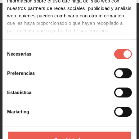
información sobre el uso que haga del sitio web con
nuestros partners de redes sociales, publicidad y análisis
web, quienes pueden combinarla con otra información
MARKETING
que les haya proporcionado o que hayan recopilado a
partir del uso que haya hecho de sus servicios.
Marketing y Ventas
Marketing digital
Selección
Redes Sociales
Necesarias
de
Marketing en 1 minuto
consentimiento
Preferencias
NEGOCIOS
Estadística
Negocios y Empresa
Emprendimiento y Startups
Marketing
Tecnología