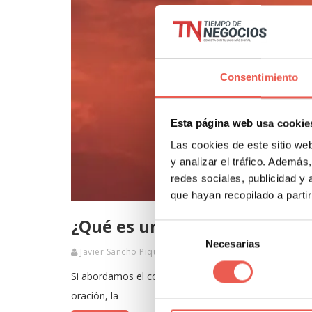
Consentimiento
Esta página web usa cookie
Las cookies de este sitio we
y analizar el tráfico. Ademá
redes sociales, publicidad y
que hayan recopilado a parti
¿Qué es un mantra? ¿Por qué
Selección
Necesarias
de
Javier Sancho Piqueras
2 Comentarios
consentimiento
Si abordamos el concepto «mantra» en su significado
oración, la