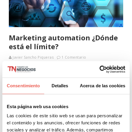
Marketing automation ¿Dónde
está el límite?
Javier Sancho Piqueras
1 Comentario
Tengo que reconocerlo, todo lo relacionado con
estrategias de automatización, o el llamado “marketing
automation”, me apasiona y me intriga a la vez. Es una
Consentimiento
Detalles
Acerca de las cookies
mezcla de sentimientos difícil de
Leer más
Esta página web usa cookies
Las cookies de este sitio web se usan para personalizar
el contenido y los anuncios, ofrecer funciones de redes
sociales y analizar el tráfico. Además, compartimos