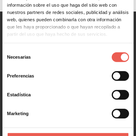
información sobre el uso que haga del sitio web con
nuestros partners de redes sociales, publicidad y análisis
web, quienes pueden combinarla con otra información
que les haya proporcionado o que hayan recopilado a
MARKETING
partir del uso que haya hecho de sus servicios.
Marketing y Ventas
Selección
Marketing digital
Necesarias
de
Redes Sociales
consentimiento
Marketing en 1 minuto
Preferencias
NEGOCIOS
Estadística
Negocios y Empresa
Emprendimiento y Startups
Marketing
Tecnología