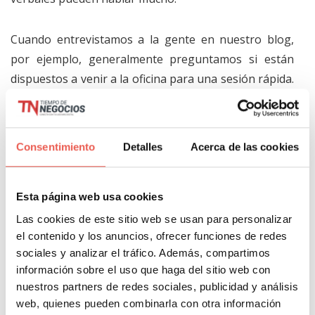
Cuando entrevistamos a la gente en nuestro blog,
por ejemplo, generalmente preguntamos si están
dispuestos a venir a la oficina para una sesión rápida.
Ver el rostro de la persona y escuchar su voz le da al
lector una conexión más memorable con el
entrevistado. El vídeo rellena una imagen más amplia
Consentimiento
Detalles
Acerca de las cookies
de la persona y hace que el contenido sea más
dinámico.
Esta página web usa cookies
Además de crear una experiencia excepcional para tu
Las cookies de este sitio web se usan para personalizar
el contenido y los anuncios, ofrecer funciones de redes
lector, la adición de vídeo a tu contenido de blog
sociales y analizar el tráfico. Además, compartimos
también tiene beneficios SEO. Las empresas a
información sobre el uso que haga del sitio web con
menudo utilizan los blogs para ayudar a impulsar el
nuestros partners de redes sociales, publicidad y análisis
tráfico orgánico a sus sitios, y el vídeo puede ayudar a
web, quienes pueden combinarla con otra información