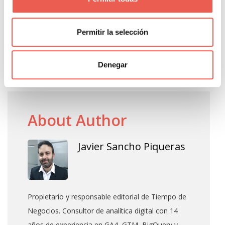
v=yNRNHAfeRLU[/youtube]
¿Qué opinas? ¿Son útiles estos personajes, a modo
Permitir la selección
de ejemplo, para fijarse en habilidades necesarias?
Denegar
Etiquetas:
Marketing
,
Storytelling
About Author
Javier Sancho Piqueras
Propietario y responsable editorial de Tiempo de
Negocios. Consultor de analítica digital con 14
años de experiencia en GA4, GTM, BigQuery y