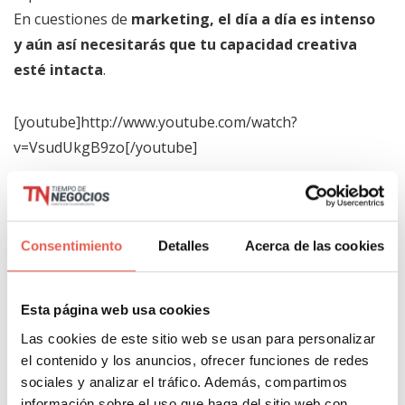
En cuestiones de
marketing, el día a día es intenso
y aún así necesitarás que tu capacidad creativa
esté intacta
.
[youtube]http://www.youtube.com/watch?
v=VsudUkgB9zo[/youtube]
5-
Carrie Bradshaw de «Sexo en nueva york»
: A
esta columnista aficionada a las aventuras amorosas
Consentimiento
Detalles
Acerca de las cookies
y zapatos caros, dado que produce buen contenido
para su diario, se le daría bien el marketing de
contenidos, ya que ejecuta el «Storytelling» como
Esta página web usa cookies
nadie.
Para tu estrategia de marketing te vendría
Las cookies de este sitio web se usan para personalizar
genial su capacidad para enganchar a los lectores
el contenido y los anuncios, ofrecer funciones de redes
y acercarlos a tus productos o servicios.
sociales y analizar el tráfico. Además, compartimos
información sobre el uso que haga del sitio web con