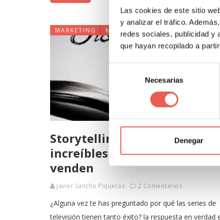
Las cookies de este sitio we
y analizar el tráfico. Ademá
MARKETING
MARKETING DIGITAL
redes sociales, publicidad y
que hayan recopilado a parti
Selección
Necesarias
de
consentimiento
Storytelling: 3 Ejemplos
Denegar
increíbles de historias que
venden
Javier Sancho Piqueras
2 Comentarios
¿Alguna vez te has preguntado por qué las series de
televisión tienen tanto éxito? la respuesta en verdad 