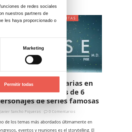
 funciones de redes sociales
con nuestros partners de
MARKETING
MARKETING Y VENTAS
ue les haya proporcionado o
Marketing
 Habilidades necesarias en
Permitir todas
arketing extraídas de 6
ersonajes de series famosas
Javier Sancho Piqueras
0 Comentarios
no de los temas más abordados últimamente en
ngresos, eventos y reuniones es el storytelling. El