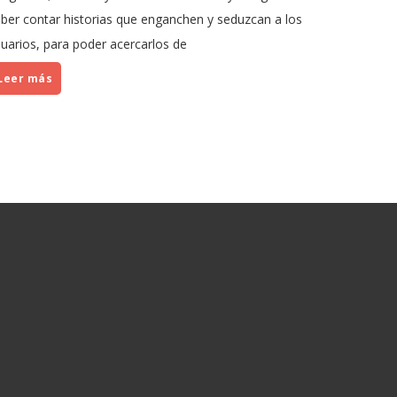
ber contar historias que enganchen y seduzcan a los
uarios, para poder acercarlos de
Leer más