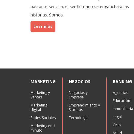
bastante sencilla, el ser humano se engancha a las
historias. Somos
Leer más
MARKETING
NEGOCIOS
RANKING
Marketing y
Negocios y
Agencias
Ventas
Empresa
Educación
Marketing
Emprendimiento y
Inmobiliaria
digital
Startups
Legal
Redes Sociales
Tecnología
Ocio
Marketing en 1
minuto
Salud