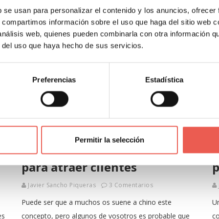
b se usan para personalizar el contenido y los anuncios, ofrecer
s, compartimos información sobre el uso que haga del sitio web 
MARKETING
MARKETING DIGITAL
 análisis web, quienes pueden combinarla con otra información q
r del uso que haya hecho de sus servicios.
Preferencias
Estadística
¿Qué es la narrativa
6
Permitir la selección
transmedia? Cómo usarla
m
para atraer clientes
p
Javier Sancho Piqueras
3 Comentarios
Puede ser que a muchos os suene a chino este
U
es
concepto, pero algunos de vosotros es probable que
co