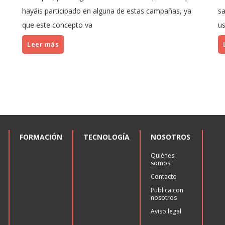
hayáis participado en alguna de estas campañas, ya
sa
que este concepto va
us
Leer más
FORMACIÓN
TECNOLOGÍA
NOSOTROS
Quiénes
somos
Contacto
Publica con
nosotros
Aviso legal