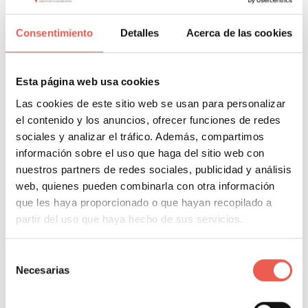
5-
Programa contenido que siga una misma
Consentimiento
Detalles
Acerca de las cookies
temática y que genere interés
: lo que sí puedes
hacer en un día en esta dirección es programar
(puedes utilizar
Hootsuite
) algunas piezas de
Esta página web usa cookies
contenido en una misma línea que aporte coherencia
Las cookies de este sitio web se usan para personalizar
a tu presencia 2.0. Piensa bien la temática para que
el contenido y los anuncios, ofrecer funciones de redes
vaya en línea a la imagen que quieres dar.
sociales y analizar el tráfico. Además, compartimos
información sobre el uso que haga del sitio web con
nuestros partners de redes sociales, publicidad y análisis
6-
Define tu network o radio de influencia útil
:
web, quienes pueden combinarla con otra información
marca bien en qué ámbito o sector quieres intervenir
que les haya proporcionado o que hayan recopilado a
y a que target de público te quieres dirigir. Para ello
partir del uso que haya hecho de sus servicios.
lo mejor que puedes hacer es monitorizar
conversaciones afines a los temas que te interesan.
Selección
Posiblemente el sitio más fácil para poder hacerlo es
Necesarias
de
en Twitter y puedes utilizar herramientas
consentimiento