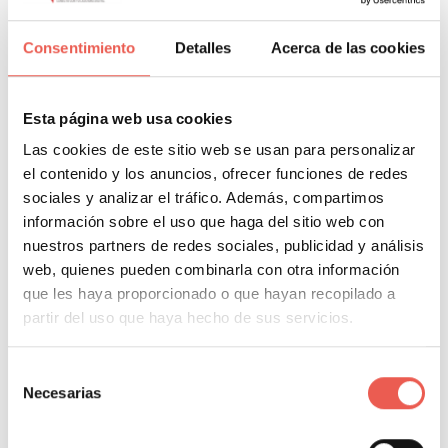
Consentimiento
Detalles
Acerca de las cookies
Esta nueva funcionalidad ya está disponible en
Chrome Canary y estará siendo desplegada a Chrome
57 beta en las próximas semanas.
Esta página web usa cookies
Las cookies de este sitio web se usan para personalizar
el contenido y los anuncios, ofrecer funciones de redes
sociales y analizar el tráfico. Además, compartimos
About Author
información sobre el uso que haga del sitio web con
nuestros partners de redes sociales, publicidad y análisis
Javier Sancho Piqueras
web, quienes pueden combinarla con otra información
que les haya proporcionado o que hayan recopilado a
partir del uso que haya hecho de sus servicios.
Propietario y responsable editorial de Tiempo de
Selección
Necesarias
Negocios. Consultor de analítica digital con 14
de
consentimiento
años de experiencia en GA4, GTM, BigQuery y