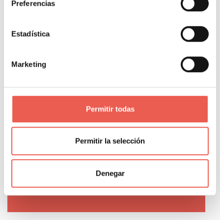
Looker Studio para empresas como Salvat,
Preferencias
Girbau, Molins o Rosa Clará, y COO Fraccional
para pymes, startups y agencias. Ingeniero
Estadística
informático y fundador de Datapeek. Formador
en escuelas de negocios y universidades como
Marketing
INESDI, OBS, EAE y Tecnocampus.
PORTAL WEB
Permitir todas
Permitir la selección
Comparte donde quieras:
Denegar