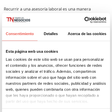
Recurrir a una asesoría laboral es una manera
de
optimizar el tiempo y ahorrar costes
. A su vez,
ayudará a
eliminar los errores
en las nóminas de los
trabajadores y las dificultades, ya que esta gestión
Consentimiento
Detalles
Acerca de las cookies
estará
en manos de profesionales
especializados
en este ámbito.
Esta página web usa cookies
Todo ello ofrecerá una mayor
tranquilidad, rapidez
Las cookies de este sitio web se usan para personalizar
y eficiencia
, consiguiendo que los trabajadores
el contenido y los anuncios, ofrecer funciones de redes
sociales y analizar el tráfico. Además, compartimos
tengan sus nóminas en el tiempo establecido y de
información sobre el uso que haga del sitio web con
forma correcta.
nuestros partners de redes sociales, publicidad y análisis
web, quienes pueden combinarla con otra información
Además, obtendrás un
asesoramiento continuo
y te
que les haya proporcionado o que hayan recopilado a
permitirá estar al día de todas las novedades en
partir del uso que haya hecho de sus servicios.
material legal y laboral.