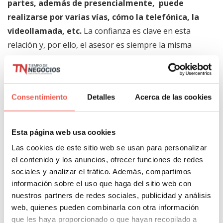
partes, además de presencialmente, puede
realizarse por varias vías, cómo la telefónica, la
videollamada, etc.
La confianza es clave en esta
relación y, por ello, el asesor es siempre la misma
persona; algo que ayuda al conocimiento
pormenorizado de las necesidades del cliente.. Las
compañías que se han especializado en este servicio
Consentimiento
Detalles
Acerca de las cookies
han ampliado sus profesionales de forma
considerable durante el último año, como
consecuencia de la alta demanda.
Esta página web usa cookies
Las cookies de este sitio web se usan para personalizar
El perfil del asesor
el contenido y los anuncios, ofrecer funciones de redes
sociales y analizar el tráfico. Además, compartimos
financiero
información sobre el uso que haga del sitio web con
nuestros partners de redes sociales, publicidad y análisis
web, quienes pueden combinarla con otra información
Uno de los puntos a favor de esta profesión es que
que les haya proporcionado o que hayan recopilado a