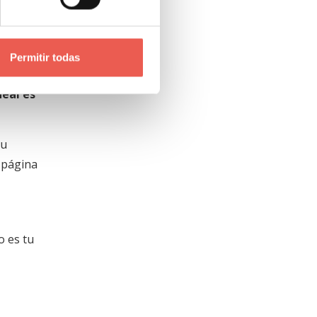
ntarás
Permitir todas
deal es
tu
u página
o es tu