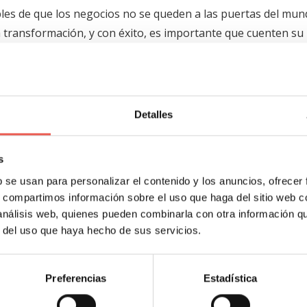
bles de que los negocios no se queden a las puertas del mu
a transformación, y con éxito, es importante que cuenten su
ue vivan su digitalización.
iones más importantes. Imaginemos un viaje de bodas. Todo
a realidad supere la ficción
.
Los clientes, afortunados ellos
Detalles
n la página web de la marca cómo ha sido toda la experiencia:
opuesto, si les han resuelto todas las dudas antes de coger
e…
s
b se usan para personalizar el contenido y los anuncios, ofrecer
 abogado o a un asesor fiscal a ciegas. Al buscar “mejor ase
s, compartimos información sobre el uso que haga del sitio web 
nticas, y lo que acaba inclinando la decisión es leer cómo le
 análisis web, quienes pueden combinarla con otra información q
r del uso que haya hecho de sus servicios.
Preferencias
Estadística