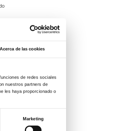
ndo
 tiene
, que
Acerca de las cookies
 si les
 el
 funciones de redes sociales
soría”
con nuestros partners de
 fue a
ue les haya proporcionado o
Marketing