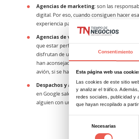
Agencias de marketing
: son las responsa
digital. Por eso, cuando consiguen hacer es
experiencia para animar a otras empresas a q
Agencias de viaje:
supone una de las decis
que estar perfectamente planeado para que l
Consentimiento
disfrutan de un viaje único, pueden contar e
han aconsejado, cuántas opciones les han pr
avión, si se han preocupado durante el viaj
Esta página web usa cookie
Las cookies de este sitio we
Despachos y asesorías:
nadie contrata a un
y analizar el tráfico. Ademá
en Google salen decenas de opciones casi idé
redes sociales, publicidad y
alguien con un caso parecido al tuyo.
que hayan recopilado a parti
Selección
Necesarias
de
consentimiento