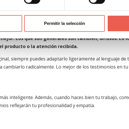
ios en la página web?
omo el nombre de la persona o incluso una fotografía, aume
Permitir la selección
 mejor.
Los que son generales son también, difusos.
Lo i
el producto o la atención recibida.
inal, siempre puedes adaptarlo ligeramente al lenguaje de 
ca cambiarlo radicalmente. Lo mejor de los testimonios en t
más inteligente. Además, cuando haces bien tu trabajo, com
ios reflejarán tu profesionalidad y empatía.