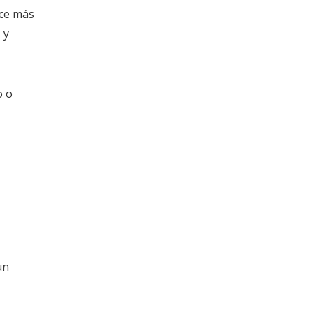
ece más
 y
o o
un