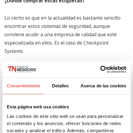
¿Dónde comprar estas etiquetas?
Lo cierto es que en la actualidad es bastante sencillo
encontrar estos sistemas de seguridad, aunque
conviene acudir a una empresa de calidad que esté
especializada en ellos. Es el caso de Checkpoint
Systems.
Las
etiquetas antihurto RF de Checkpoint Systems
se
presentan en diversidad de formatos, tamaños y
formas, por lo que proporcionan uno de los
Consentimiento
Detalles
Acerca de las cookies
catálogos más extensos que puedas encontrar. Son
de elevada calidad y están diseñadas para usos
Esta página web usa cookies
concretos en lugar de genéricos, por lo que
Las cookies de este sitio web se usan para personalizar
fácilmente vas a obtener las que mejor encajan con lo
el contenido y los anuncios, ofrecer funciones de redes
que estás buscando.
sociales y analizar el tráfico. Además, compartimos