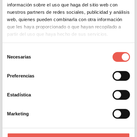
información sobre el uso que haga del sitio web con
¿Quieres proteger los materiales que vendes, la ropa
nuestros partners de redes sociales, publicidad y análisis
de tu tienda o los alimentos de tu comercio? Contacta
web, quienes pueden combinarla con otra información
que les haya proporcionado o que hayan recopilado a
con esta empresa y encuentra las etiquetas antihurto
partir del uso que haya hecho de sus servicios.
que te darán tranquilidad y que simplemente tendrás
que pegar donde quieras.
Selección
Necesarias
de
consentimiento
About Author
Preferencias
Javier Sancho Piqueras
Estadística
Marketing
Propietario y responsable editorial de Tiempo de
Negocios. Consultor de analítica digital con 14