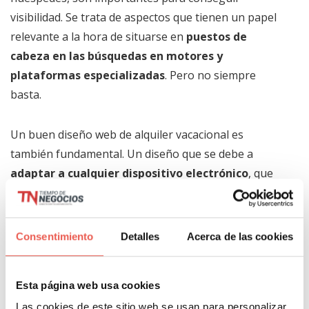
visibilidad. Se trata de aspectos que tienen un papel
relevante a la hora de situarse en
puestos de
cabeza en las búsquedas en motores y
plataformas especializadas
. Pero no siempre
basta.
Un buen diseño web de alquiler vacacional es
también fundamental. Un diseño que se debe a
adaptar a cualquier dispositivo electrónico
, que
debe ser atractivo y que debe facilitar todos los pasos
para que el cliente pueda realizar con la máxima
facilidad la reserva, así como utilizar una pasarela de
Consentimiento
Detalles
Acerca de las cookies
pagos segura. Trabajando además el SEO, se
conseguirá una mayor visibilidad y, por tanto,
Esta página web usa cookies
mayores posibilidades de atraer clientes al
alojamiento.
Las cookies de este sitio web se usan para personalizar