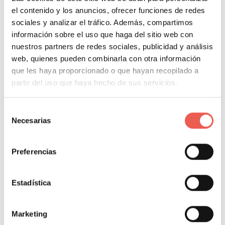
el contenido y los anuncios, ofrecer funciones de redes
sociales y analizar el tráfico. Además, compartimos
El desarrollo de softwares específicos ha supuesto,
información sobre el uso que haga del sitio web con
por tanto, la mejor herramienta para la gestión del
nuestros partners de redes sociales, publicidad y análisis
alquiler vacacional a distancia. Una herramienta que
web, quienes pueden combinarla con otra información
mejora la relación con los clientes y optimiza
que les haya proporcionado o que hayan recopilado a
partir del uso que haya hecho de sus servicios.
tanto los recursos como el tiempo
dedicado a la
administración del negocio.
Selección
Necesarias
de
consentimiento
Preferencias
About Author
Estadística
Javier Sancho Piqueras
Marketing