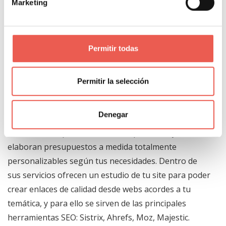
Marketing
Posting
: escribir entradas un blog que no es el
nuestro o no está dentro de nuestra web. Es una
forma muy buena de obtener un link relevante hacia
tu site desde una página más importante.
Permitir todas
Permitir la selección
Existe la opción de contratar un plan para conseguir
Denegar
backlinks como el que ofrece
Space Content
.
Identifican los puntos clave de tu producto, y
elaboran presupuestos a medida totalmente
personalizables según tus necesidades. Dentro de
sus servicios ofrecen un estudio de tu site para poder
crear enlaces de calidad desde webs acordes a tu
temática, y para ello se sirven de las principales
herramientas SEO: Sistrix, Ahrefs, Moz, Majestic.