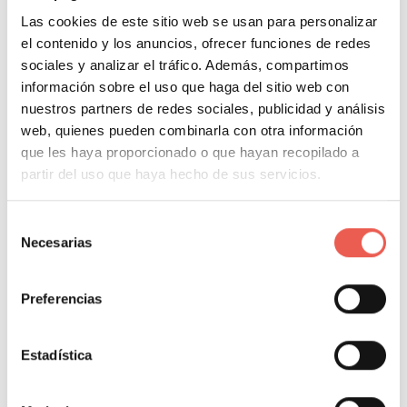
Las cookies de este sitio web se usan para personalizar
Como hemos mencionado anteriormente es
el contenido y los anuncios, ofrecer funciones de redes
fundamental que los
backlinks sean de calidad
y
sociales y analizar el tráfico. Además, compartimos
provengan de webs con una autoridad de dominio
información sobre el uso que haga del sitio web con
elevada. Mediante esta estrategia, si se realiza de
nuestros partners de redes sociales, publicidad y análisis
forma escalonada, continuada y con una duración de
web, quienes pueden combinarla con otra información
que les haya proporcionado o que hayan recopilado a
varios meses, a partir de los primeros enlaces
partir del uso que haya hecho de sus servicios.
comprados, en 25 o 30 días se nota la mejora de
posicionamiento, y mejorará notable e
Selección
inmediatamente el tráfico gracias a los post
Necesarias
de
patrocinados.
consentimiento
Preferencias
Estadística
Últimamente y debido a las penalizaciones que
impone Google también está en auge el
Guest