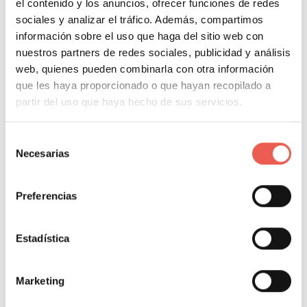
el contenido y los anuncios, ofrecer funciones de redes
carga irregulares.
sociales y analizar el tráfico. Además, compartimos
información sobre el uso que haga del sitio web con
Amazon DynamoDB, Google Firestore, MongoDB
nuestros partners de redes sociales, publicidad y análisis
Atlas
web, quienes pueden combinarla con otra información
que les haya proporcionado o que hayan recopilado a
partir del uso que haya hecho de sus servicios.
Hoy, las opciones
serverless
y ajustables
Selección
automáticamente son como el piloto automático de
Necesarias
de
los datos, ideales en ambientes imprevisibles y
consentimiento
cambiantes.
Preferencias
¿Cómo asegurar el
Estadística
cumplimiento normativo y
la escalabilidad a futuro?
Marketing