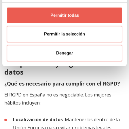
La seguridad y el cumplimiento legal, además de la
capacidad para crecer junto con las necesidades del
Permitir todas
proyecto, se han vuelto requisitos imposibles de
ignorar. Hasta la empresa más pequeña sabe que un
Permitir la selección
desliz puede salir muy caro, por eso estas
consideraciones pesan más que nunca.
Denegar
Cumplimiento y seguridad de los
datos
¿Qué es necesario para cumplir con el RGPD?
El RGPD en España no es negociable. Los mejores
hábitos incluyen:
Localización de datos
: Mantenerlos dentro de la
Unión Europea para evitar problemas legales.