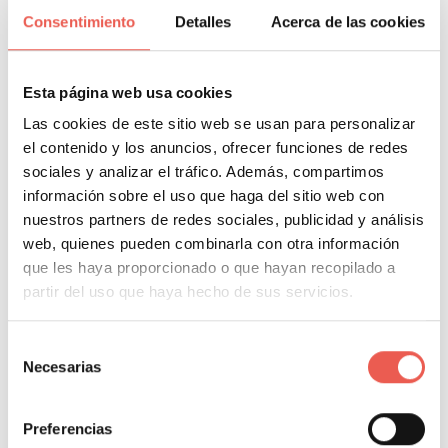
que cualquier usuario pueda acceder a los
Consentimiento
Detalles
Acerca de las cookies
profesionales que necesitan en cada momento. Se
trata de un sistema donde se accede a información
sobre cada profesional con comentarios de otros
Esta página web usa cookies
usuarios que ya han utilizado sus servicios, por lo
Las cookies de este sitio web se usan para personalizar
que es más sencillo y seguro contactar con el
el contenido y los anuncios, ofrecer funciones de redes
profesional ideal para cada situación mediante este
sociales y analizar el tráfico. Además, compartimos
información sobre el uso que haga del sitio web con
método.
nuestros partners de redes sociales, publicidad y análisis
web, quienes pueden combinarla con otra información
que les haya proporcionado o que hayan recopilado a
ÍNDICE DEL CONTENIDO
partir del uso que haya hecho de sus servicios.
Cuáles son las ventajas de Recomiend.app
Selección
Máxima visibilidad online
Necesarias
de
Facilidad de uso
consentimiento
No tiene costes por servicio
Preferencias