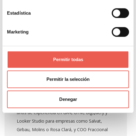
App de calidad reconocida
Estadística
Marketing
About Author
Permitir todas
Javier Sancho Piqueras
Permitir la selección
Propietario y responsable editorial de Tiempo de
Denegar
Negocios. Consultor de analítica digital con 14
años de experiencia en GA4, GTM, BigQuery y
Looker Studio para empresas como Salvat,
Girbau, Molins o Rosa Clará, y COO Fraccional