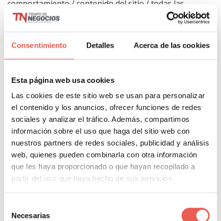
comportamiento / contenido del sitio / todas las
páginas. Cuando tengas la tabla clicas en la columna
de tiempo en página para ordenarlo.Ahí verás las
páginas que captan más interés. La tabla tiene que
Consentimiento
Detalles
Acerca de las cookies
ser algo como esto:
Esta página web usa cookies
Las cookies de este sitio web se usan para personalizar
el contenido y los anuncios, ofrecer funciones de redes
sociales y analizar el tráfico. Además, compartimos
información sobre el uso que haga del sitio web con
nuestros partners de redes sociales, publicidad y análisis
web, quienes pueden combinarla con otra información
que les haya proporcionado o que hayan recopilado a
6-
Engagement del blog
: Cuanta más participación
partir del uso que haya hecho de sus servicios.
por parte de los usuarios, mejor calidad de
contenidos. Eso no falla. Con el engagement hay que
Selección
Necesarias
mirar:
de