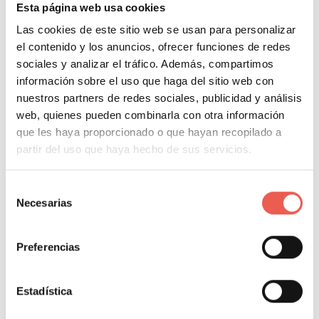
comentarios, número de «likes», +1…
Esta página web usa cookies
Las cookies de este sitio web se usan para personalizar
CÓMO PUEDES CONSEGUIR
el contenido y los anuncios, ofrecer funciones de redes
sociales y analizar el tráfico. Además, compartimos
TODAS ESTAS MÉTRICAS
información sobre el uso que haga del sitio web con
nuestros partners de redes sociales, publicidad y análisis
web, quienes pueden combinarla con otra información
Todas
estas métricas las puedes conseguir y
que les haya proporcionado o que hayan recopilado a
tener accesibles abriendo una cuenta gratuita en
partir del uso que haya hecho de sus servicios.
Google analytics
. Cuando ya la tengas te
recomiendo que te hagas un panel principal
Selección
personalizado con estas métricas o con otras que
Necesarias
de
consideres importantes. Para poder hacer esto aquí
consentimiento
te dejo un
vídeo explicativo
:
Preferencias
[youtube]https://www.youtube.com/watch?
Estadística
v=VgZr_HG8iZk[/youtube]