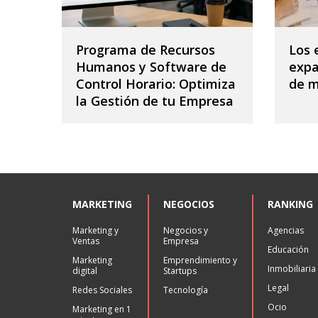
Programa de Recursos
Los 
Humanos y Software de
expa
Control Horario: Optimiza
de 
la Gestión de tu Empresa
MARKETING
NEGOCIOS
RANKING
Marketing y
Negocios y
Agencias
Ventas
Empresa
Educación
Marketing
Emprendimiento y
Inmobiliaria
digital
Startups
Legal
Redes Sociales
Tecnología
Ocio
Marketing en 1