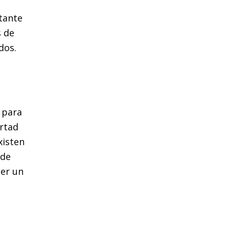
tante
s de
odos.
 para
ertad
xisten
 de
er un