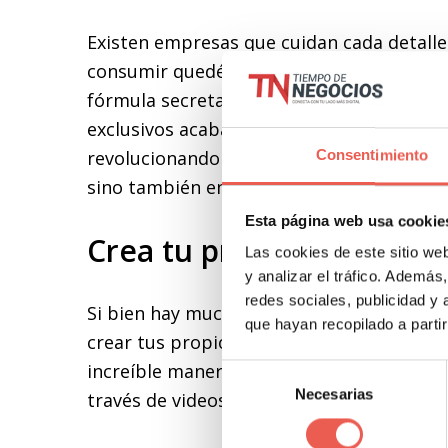
Existen empresas que cuidan cada detalle
consumir quedé plenamente satisfecho con
fórmula secreta que permite que la impre
exclusivos acabados y nítida impresión. A
revolucionando la forma de hacer llaveros,
Consentimiento
sino también en bolígrafos, imanes, pines
Esta página web usa cookie
Crea tu propio diseño y 
Las cookies de este sitio we
y analizar el tráfico. Ademá
redes sociales, publicidad y
Si bien hay muchos proveedores especiali
que hayan recopilado a parti
crear tus propios llaveros y diseños,
desc
increíble manera de ayudarte a hacer llav
Selección
Necesarias
de
través de videos instructivos sin ninguna 
consentimiento