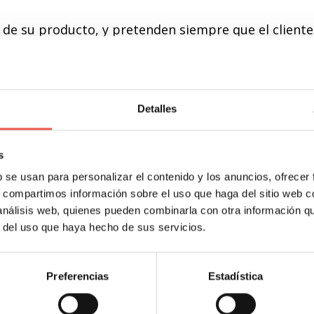
 de su producto, y pretenden siempre que el cliente
 lo que recibe. Entre ellos, el
sistema ID Gamax
es 
sión de cada llavero de su colección tenga los más
demás de ello, la impresión con sistema UV está
 a la vez que se puede realizar no solo en este artíc
Detalles
 y más.
s
hazlo realidad
b se usan para personalizar el contenido y los anuncios, ofrecer
s, compartimos información sobre el uso que haga del sitio web 
 análisis web, quienes pueden combinarla con otra información q
zados, existen máquinas a la venta con las que pue
r del uso que haya hecho de sus servicios.
ubre más
sobre está idea que ofrece ID Gamax, y de
eros desde tu hogar u oficina y cómo puedes lograrl
Preferencias
Estadística
clase de intermediarios.